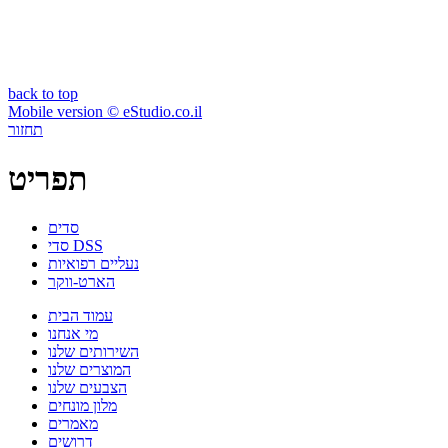
back to top
Mobile version © eStudio.co.il
תחזור
תפריט
סדים
סדי DSS
נעליים רפואיות
הארט-ווקר
עמוד הבית
מי אנחנו
השירותים שלנו
המוצרים שלנו
הצבעים שלנו
מלון מונחים
מאמרים
דרושים