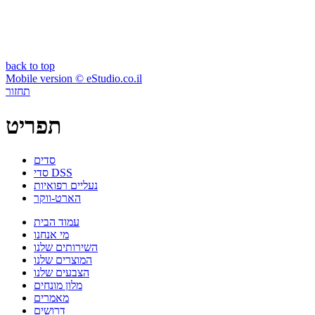
back to top
Mobile version © eStudio.co.il
תחזור
תפריט
סדים
סדי DSS
נעליים רפואיות
הארט-ווקר
עמוד הבית
מי אנחנו
השירותים שלנו
המוצרים שלנו
הצבעים שלנו
מלון מונחים
מאמרים
דרושים