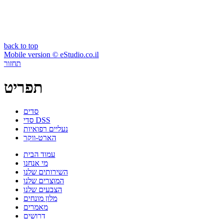
back to top
Mobile version © eStudio.co.il
תחזור
תפריט
סדים
סדי DSS
נעליים רפואיות
הארט-ווקר
עמוד הבית
מי אנחנו
השירותים שלנו
המוצרים שלנו
הצבעים שלנו
מלון מונחים
מאמרים
דרושים