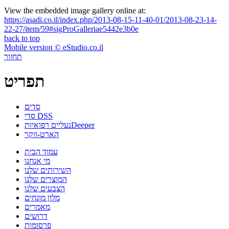
View the embedded image gallery online at:
https://asadi.co.il/index.php/2013-08-15-11-40-01/2013-08-23-14-
22-27/item/59#sigProGalleriae5442e3b0e
back to top
Mobile version © eStudio.co.il
תחזור
תפריט
סדים
סדי DSS
Deeper
נעליים רפואיות
הארט-ווקר
עמוד הבית
מי אנחנו
השירותים שלנו
המוצרים שלנו
הצבעים שלנו
מלון מונחים
מאמרים
דרושים
פרסומות