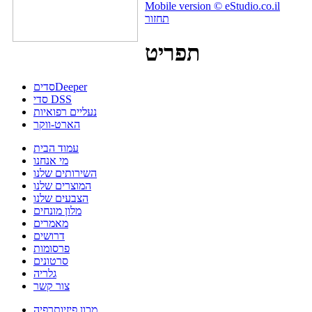
Mobile version © eStudio.co.il
תחזור
תפריט
Deeper
סדים
סדי DSS
נעליים רפואיות
הארט-ווקר
עמוד הבית
מי אנחנו
השירותים שלנו
המוצרים שלנו
הצבעים שלנו
מלון מונחים
מאמרים
דרושים
פרסומות
סרטונים
גלריה
צור קשר
מכון פיזיותרפיה