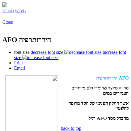
חיפוש
תפריט
Close
AFO הידרותרפיה
font size
decrease font size
increase font
size
Print
Email
AFO
הידרותרפיה
סד זה מיוצר מחומרי גלם מיוחדים
העמידים במים
אשר החלק הפנימי של הסד מרופד
לחלוטין
מהבדל מסד
AFO
רגיל
back to top